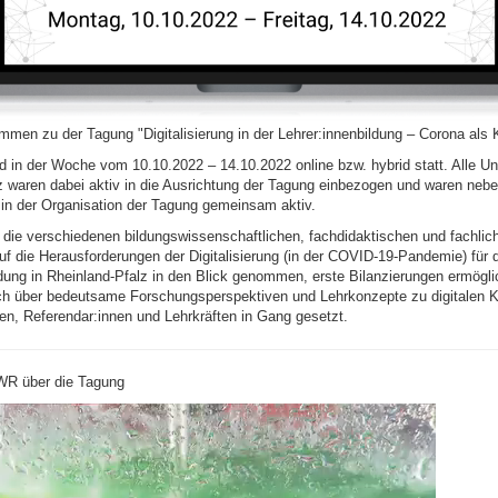
mmen zu der Tagung "Digitalisierung in der Lehrer:innenbildung – Corona als 
 in der Woche vom 10.10.2022 – 14.10.2022 online bzw. hybrid statt. Alle Uni
z waren dabei aktiv in die Ausrichtung der Tagung einbezogen und waren neben
in der Organisation der Tagung gemeinsam aktiv.
 die verschiedenen bildungswissenschaftlichen, fachdidaktischen und fachlic
f die Herausforderungen der Digitalisierung (in der COVID-19-Pandemie) für d
ldung in Rheinland-Pfalz in den Blick genommen, erste Bilanzierungen ermögli
ch über bedeutsame Forschungsperspektiven und Lehrkonzepte zu digitalen
en, Referendar:innen und Lehrkräften in Gang gesetzt.
WR über die Tagung