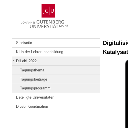
Zum
Johannes
Inhalt
Gutenberg-
springen
Universität
Mainz
Digitalis
Startseite
Katalysa
KI in der Lehrer:innenbildung
DiLebi 2022
Tagungsthema
Tagungsbeiträge
Tagungsprogramm
Beteiligte Universitäten
DiLebi Koordination